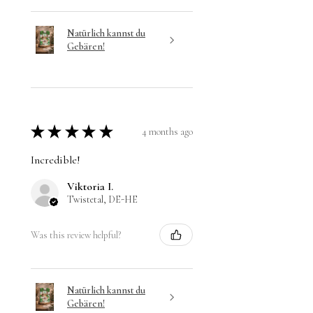
Natürlich kannst du
Gebären!
★
★
★
★
★
4 months ago
Incredible!
Viktoria I.
Twistetal, DE-HE
Was this review helpful?
Natürlich kannst du
Gebären!