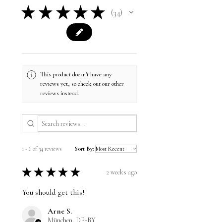
★
★
★
★
★
34
34
This product doesn't have any
reviews yet, so check out our other
reviews instead.
1 - 6 of 34 reviews
Sort By:
★
★
★
★
★
2 weeks ago
You should get this!
Arne S.
München, DE-BY