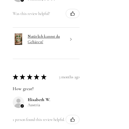
Was this review helpful?
Natürlich kannst du
Gebären!
★
★
★
★
★
3 months ago
How great!
Elisabeth W.
Austria
1 person found this review helpful.