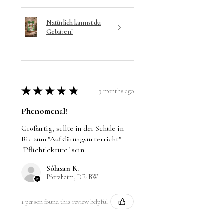
Natürlich kannst du
Gebären!
★
★
★
★
★
3 months ago
Phenomenal!
Großartig, sollte in der Schule in
Bio zum "Aufklärungsunterricht"
"Pflichtlektüre" sein
Sólasan K.
Pforzheim, DE-BW
1 person found this review helpful.