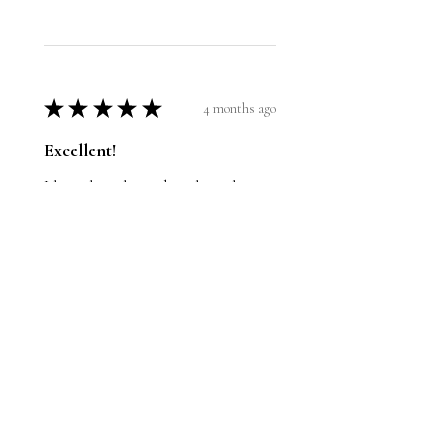
★
★
★
★
★
4 months ago
Excellent!
I love the color and to show the
book to my 28 month old son.
Susanne F.
Pirna, DE-SN
1 person found this review helpful.
Natürlich kannst du
Gebären!