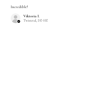
Incredible!
Viktoria I.
Twistetal, DE-HE
Was this review helpful?
Natürlich kannst du
Gebären!
★
★
★
★
★
4 months ago
Excellent!
I love the color and to show the