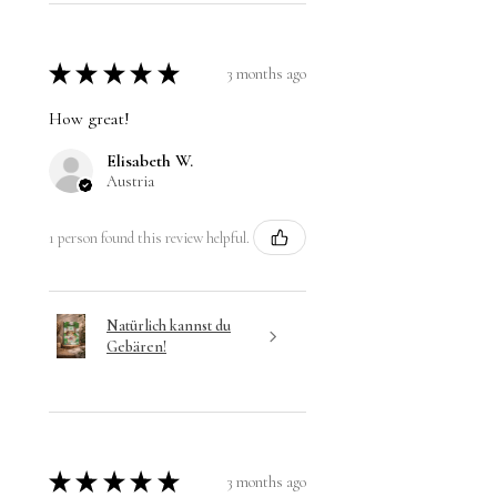
★
★
★
★
★
3 months ago
How great!
Elisabeth W.
Austria
1 person found this review helpful.
Natürlich kannst du
Gebären!
★
★
★
★
★
3 months ago