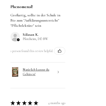
Phenomenal!
Großartig, sollte in der Schule in
Bio zum "Aufklärungsunterricht"
"Pflichtlektüre" sein
Sólasan K.
Pforzheim, DE-BW
1 person found this review helpful.
Natürlich kannst du
Gebären!
★
★
★
★
★
4 months ago