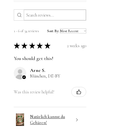
1 - 6 of 34 reviews
Sort By:
★
★
★
★
★
2 weeks ago
You should get this!
Arne S.
München, DE-BY
Was this review helpful?
Natürlich kannst du
Gebären!