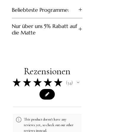
Beliebteste Programme:
Standard (7.83 Hz | Schumann-
Nur über uns 5% Rabatt auf
Frequenz)
die Matte
Abwehrkräfte (60 Min.)
Lebensenergie (30 Min)
Entspannung (45 Min)
Rezensionen
★
★
★
★
★
34
34
This product doesn't have any
reviews yet, so check out our other
reviews instead.