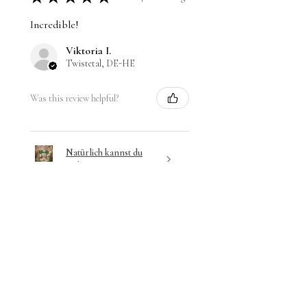
Incredible!
Viktoria I.
Twistetal, DE-HE
Was this review helpful?
Natürlich kannst du
Gebären!
★
★
★
★
★
4 months ago
Excellent!
I love the color and to show the