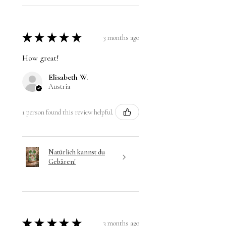
★
★
★
★
★
3 months ago
How great!
Elisabeth W.
Austria
1 person found this review helpful.
Natürlich kannst du
Gebären!
★
★
★
★
★
3 months ago