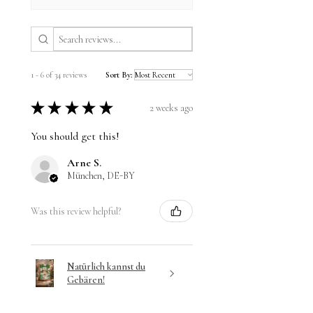
1 - 6 of 34 reviews
Sort By:
★
★
★
★
★
2 weeks ago
You should get this!
Arne S.
München, DE-BY
Was this review helpful?
Natürlich kannst du
Gebären!