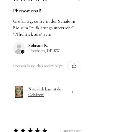
Phenomenal!
Großartig, sollte in der Schule in
Bio zum "Aufklärungsunterricht"
"Pflichtlektüre" sein
Sólasan K.
Pforzheim, DE-BW
1 person found this review helpful.
Natürlich kannst du
Gebären!
★
★
★
★
★
4 months ago