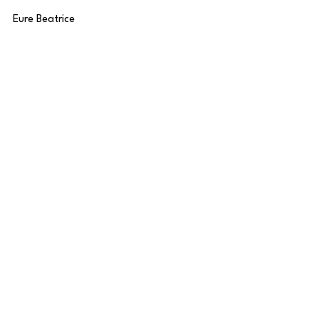
Eure Beatrice
Alle ansehen
Aktuelle Beiträge