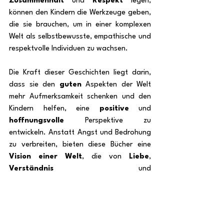
Zusammenhalt
 und 
Respekt
 legen, 
können den Kindern die Werkzeuge geben, 
die sie brauchen, um in einer komplexen 
Welt als selbstbewusste, empathische und 
respektvolle Individuen zu wachsen.
Die Kraft dieser Geschichten liegt darin, 
dass sie den 
guten
 Aspekten der Welt 
mehr Aufmerksamkeit schenken und den 
Kindern helfen, eine 
positive
 und 
hoffnungsvolle
 Perspektive zu 
entwickeln. Anstatt Angst und Bedrohung 
zu verbreiten, bieten diese Bücher eine 
Vision einer Welt
, die von 
Liebe
, 
Verständnis
 und 
Verantwortung
 geprägt ist.
Fazit: Eine neue Ära für 
Kinderbücher