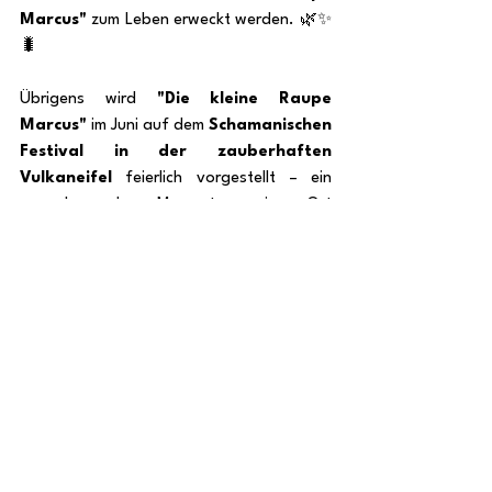
Marcus"
 zum Leben erweckt werden. 🌿✨
🐛
Übrigens wird 
"Die kleine Raupe 
Marcus"
 im Juni auf dem 
Schamanischen 
Festival in der zauberhaften 
Vulkaneifel
 feierlich vorgestellt – ein 
ganz besonderer Moment, an einem Ort 
voller Magie und Herzenswärme.
Eure Beatrice vom LichtBaum Verlag
Alle ansehen
Aktuelle Beiträge